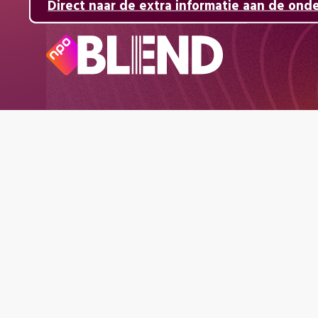
Direct naar de inhoud
Direct naar de hoofdnavigatie
Direct naar de extra informatie aan de ond
Naar
de
beginpagina
van
NPO
Blend