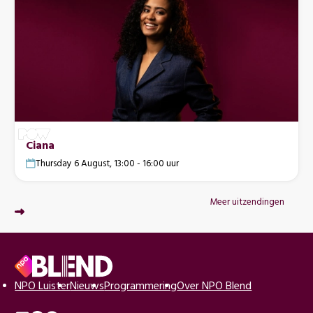
Ciana
Thursday 6 August, 13:00 - 16:00 uur
Meer uitzendingen
Voettekst
Naar
NPO Luister
Nieuws
Programmering
Over NPO Blend
de