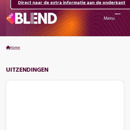
Direct naar de inhoud
Direct naar de hoofdnavigatie
Direct naar de extra informatie aan de onderkant
Menu
Naar
de
beginpagina
van
Home
NPO
Blend
UITZENDINGEN