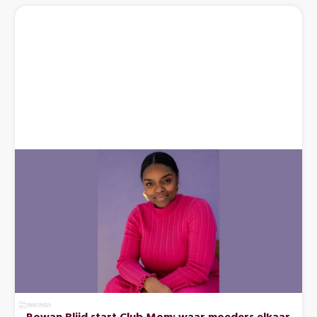
Rowan Blijd start Club Mom: waar moeders elkaar