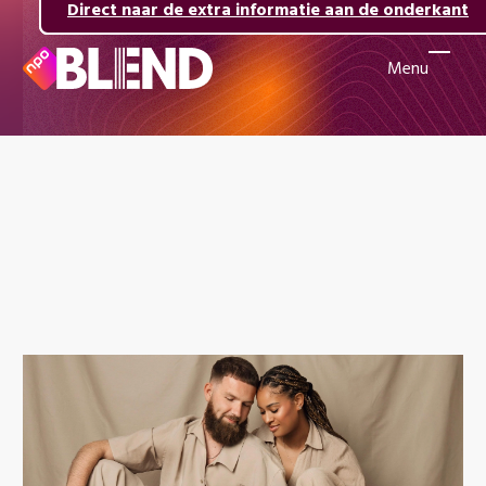
Direct naar de inhoud
Direct naar de hoofdnavigatie
Direct naar de extra informatie aan de onderkant
Menu
Naar
de
beginpagina
van
NPO
Blend