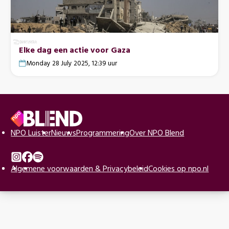
Elke dag een actie voor Gaza
Monday 28 July 2025, 12:39 uur
Voettekst
Naar
NPO Luister
Nieuws
Programmering
Over NPO Blend
de
beginpagina
Instagram
Algemene voorwaarden & Privacybeleid
Facebook
Spotify
Cookies op npo.nl
van
NPO
Blend