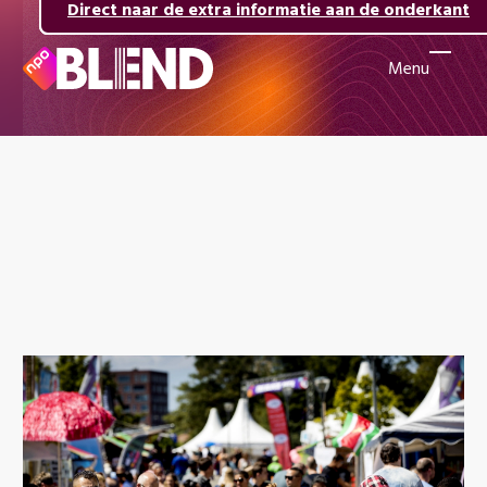
Direct naar de inhoud
Direct naar de hoofdnavigatie
Direct naar de extra informatie aan de onderkant
Menu
Naar
de
beginpagina
van
NPO
Blend