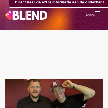
Direct naar de inhoud
Direct naar de hoofdnavigatie
Direct naar de extra informatie aan de onderkant
Menu
Naar
de
beginpagina
van
NPO
Blend