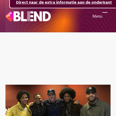
Direct naar de inhoud
Direct naar de hoofdnavigatie
Direct naar de extra informatie aan de onderkant
Menu
Naar
de
beginpagina
van
NPO
Blend