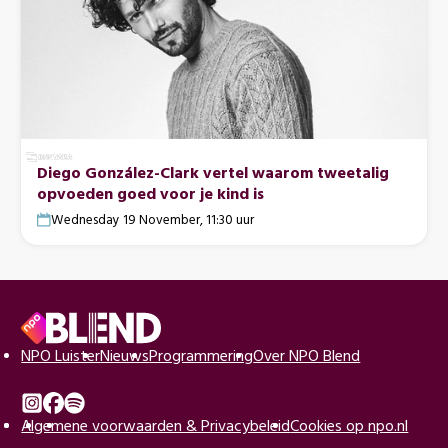
Diego González-Clark vertel waarom tweetalig
opvoeden goed voor je kind is
Wednesday 19 November, 11:30 uur
Voettekst
Naar
NPO Luister
Nieuws
Programmering
Over NPO Blend
de
beginpagina
Instagram
Algemene voorwaarden & Privacybeleid
Facebook
Spotify
Cookies op npo.nl
van