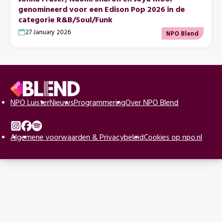
genomineerd voor een Edison Pop 2026 in de
categorie R&B/Soul/Funk
27 January 2026
NPO Blend
Voettekst
Naar
NPO Luister
Nieuws
Programmering
Over NPO Blend
de
beginpagina
Instagram
Algemene voorwaarden & Privacybeleid
Facebook
Spotify
Cookies op npo.nl
van
NPO
Blend