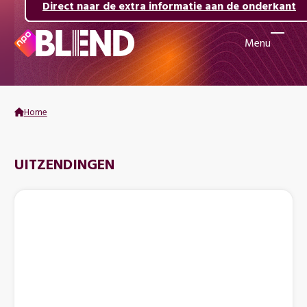
Direct naar de inhoud
Direct naar de hoofdnavigatie
Direct naar de extra informatie aan de onderkant
Menu
Naar
de
beginpagina
van
Home
NPO
Blend
UITZENDINGEN