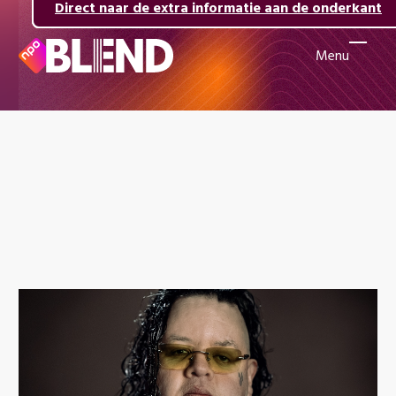
Direct naar de inhoud
Direct naar de hoofdnavigatie
Direct naar de extra informatie aan de onderkant
Menu
Naar
de
beginpagina
van
NPO
Blend