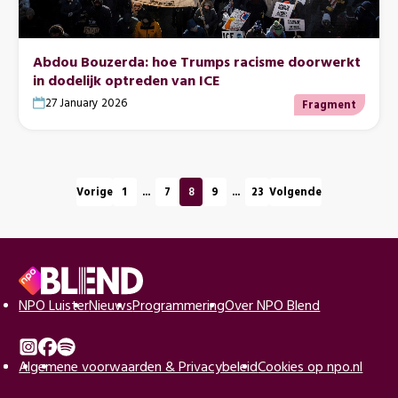
Abdou Bouzerda: hoe Trumps racisme doorwerkt
in dodelijk optreden van ICE
27 January 2026
Fragment
Paginering
Pagina
Pagina
Pagina
Pagina
Pagina
Vorige
1
...
7
8
9
...
23
Volgende
Pagina's
Pagina's
midden
midden
in
in
Voettekst
Naar
NPO Luister
Nieuws
Programmering
Over NPO Blend
de
beginpagina
Instagram
Algemene voorwaarden & Privacybeleid
Facebook
Spotify
Cookies op npo.nl
van
NPO