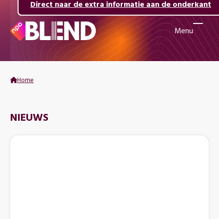
Direct naar de inhoud
Direct naar de hoofdnavigatie
Direct naar de extra informatie aan de onderkant
Menu
Naar
de
beginpagina
van
Home
NPO
Blend
NIEUWS