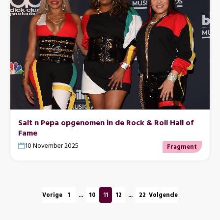
Salt n Pepa opgenomen in de Rock & Roll Hall of
Fame
10 November 2025
Fragment
Paginering
Pagina
Pagina
Pagina
Pagina
Pagina
Vorige
1
...
10
11
12
...
22
Volgende
Pagina's
Pagina's
midden
midden