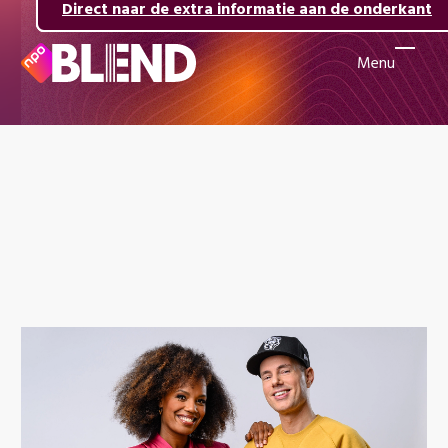
Direct naar de inhoud
Direct naar de hoofdnavigatie
Direct naar de extra informatie aan de onderkant
Menu
Naar
de
beginpagina
van
NPO
Blend