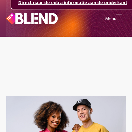
Direct naar de inhoud
Direct naar de hoofdnavigatie
Direct naar de extra informatie aan de onderkant
Menu
Naar
de
beginpagina
van
NPO
Blend