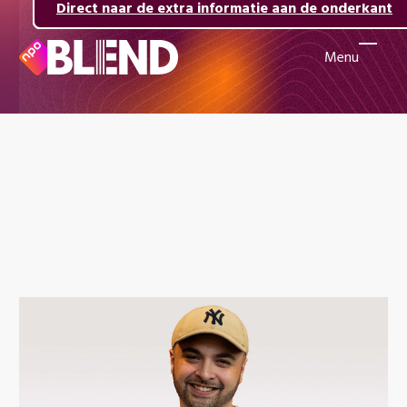
Direct naar de inhoud
Direct naar de hoofdnavigatie
Direct naar de extra informatie aan de onderkant
Menu
Naar
de
beginpagina
van
NPO
Blend