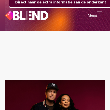
Direct naar de inhoud
Direct naar de hoofdnavigatie
Direct naar de extra informatie aan de onderkant
Menu
Naar
de
beginpagina
van
NPO
Blend