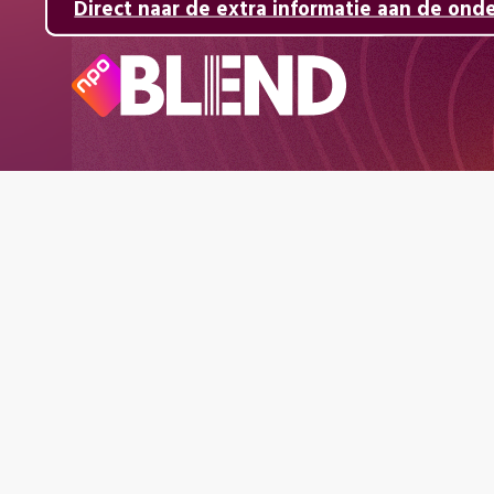
Direct naar de inhoud
Direct naar de hoofdnavigatie
Direct naar de extra informatie aan de ond
Naar
de
beginpagina
van
NPO
Blend