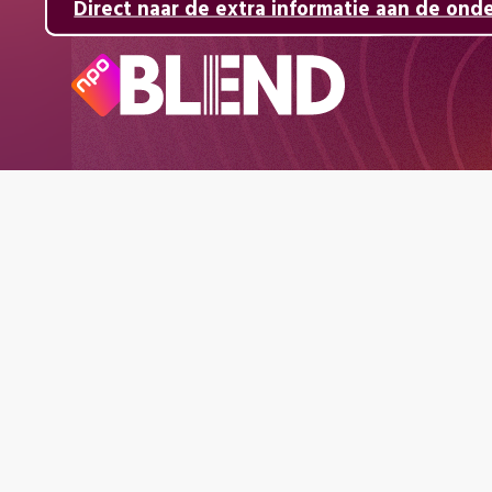
Direct naar de inhoud
Direct naar de hoofdnavigatie
Direct naar de extra informatie aan de ond
Naar
de
beginpagina
van
NPO
Blend