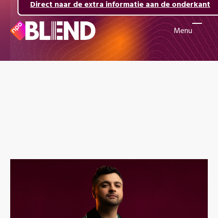
Direct naar de inhoud
Direct naar de hoofdnavigatie
Direct naar de extra informatie aan de onderkant
Menu
Naar
de
beginpagina
van
NPO
Blend