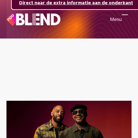
Direct naar de inhoud
Direct naar de hoofdnavigatie
Direct naar de extra informatie aan de onderkant
Menu
Naar
de
beginpagina
van
NPO
Blend