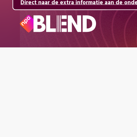
Direct naar de inhoud
Direct naar de hoofdnavigatie
Direct naar de extra informatie aan de ond
Naar
de
beginpagina
van
NPO
Blend