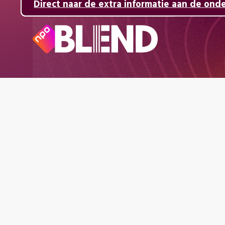
Direct naar de inhoud
Direct naar de hoofdnavigatie
Direct naar de extra informatie aan de ond
Naar
de
beginpagina
van
NPO
Blend