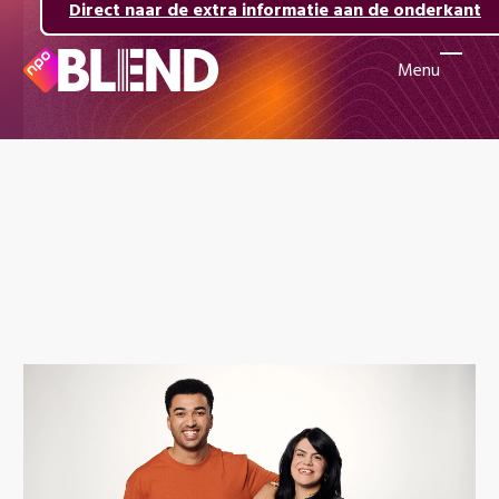
Direct naar de inhoud
Direct naar de hoofdnavigatie
Direct naar de extra informatie aan de onderkant
Menu
Naar
de
beginpagina
van
NPO
Blend