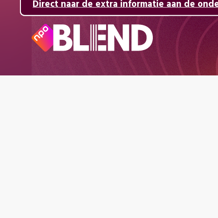
Direct naar de inhoud
Direct naar de hoofdnavigatie
Direct naar de extra informatie aan de ond
Naar
de
beginpagina
van
NPO
Blend