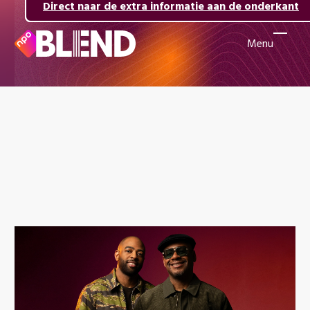
Direct naar de inhoud
Direct naar de hoofdnavigatie
Direct naar de extra informatie aan de onderkant
Menu
Naar
de
beginpagina
van
NPO
Blend